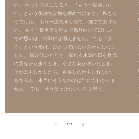
い。 ペットロスになると、「もう一度会いた
い」という気持ちが胸を締めつけます。 私もそ
うでした。 もう一度抱きしめて、撫でてあげた
い。 もう一度名前を呼んで振り向いてほしい。
その思いは、簡単には消えません。 でも「会
う」という形は、ひとつではないのかもしれま
せん。 風が吹いたとき、揺れる木漏れ日を足元
に見ながら歩くとき、小さな花が咲いたとき。
それはもしかしたら、再会なのかもしれない。
もちろん、本当にそうなのかは誰にもわかりま
せん。 でも、そうだったらいいなと思う。...
of
1
/
3